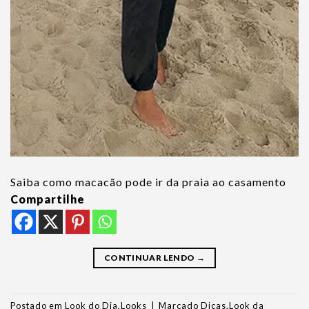
Saiba como macacão pode ir da praia ao casamento
Compartilhe
CONTINUAR LENDO
→
Postado em
Look do Dia
,
Looks
|
Marcado
Dicas
,
Look da