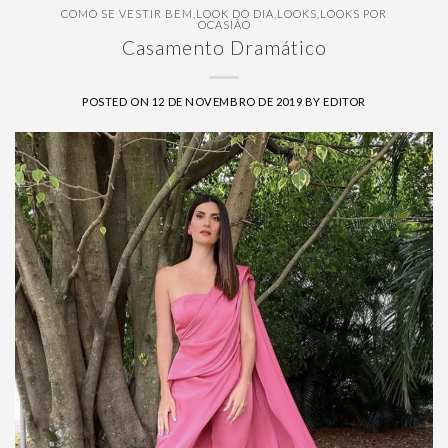
COMO SE VESTIR BEM
,
LOOK DO DIA
,
LOOKS
,
LOOKS POR
OCASIÃO
Casamento Dramático
POSTED ON
12 DE NOVEMBRO DE 2019
BY
EDITOR