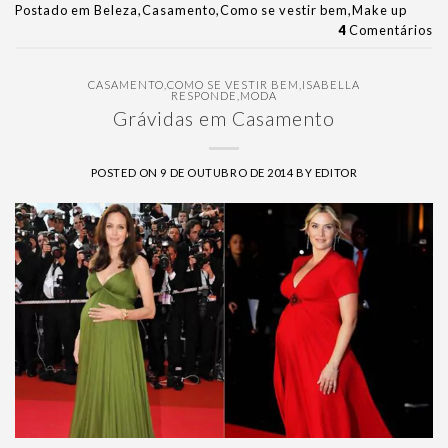
Postado em
Beleza
,
Casamento
,
Como se vestir bem
,
Make up
4
Comentários
CASAMENTO
,
COMO SE VESTIR BEM
,
ISABELLA
RESPONDE
,
MODA
Grávidas em Casamento
POSTED ON
9 DE OUTUBRO DE 2014
BY
EDITOR