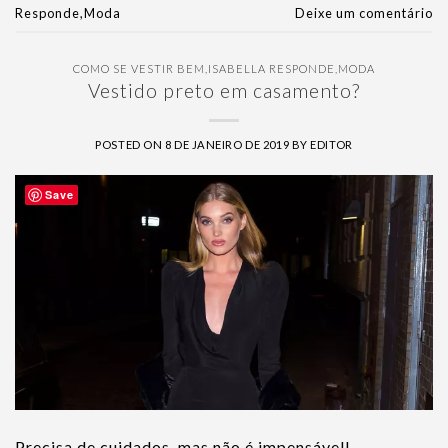
Responde
,
Moda
Deixe um comentário
COMO SE VESTIR BEM
,
ISABELLA RESPONDE
,
MODA
Vestido preto em casamento?
POSTED ON
8 DE JANEIRO DE 2019
BY
EDITOR
Save
Precisa de cuidados, mas não é impensável!