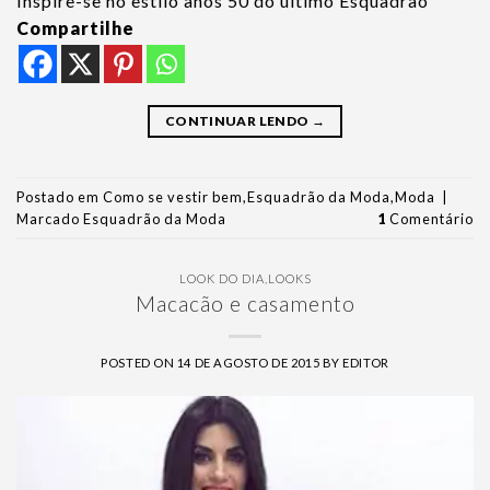
Inspire-se no estilo anos 50 do último Esquadrão
Compartilhe
CONTINUAR LENDO
→
Postado em
Como se vestir bem
,
Esquadrão da Moda
,
Moda
|
Marcado
Esquadrão da Moda
1
Comentário
LOOK DO DIA
,
LOOKS
Macacão e casamento
POSTED ON
14 DE AGOSTO DE 2015
BY
EDITOR