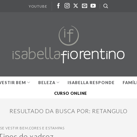
YOUTUBE
VESTIR BEM
BELEZA
ISABELLA RESPONDE
FAMÍL
CURSO ONLINE
RESULTADO DA BUSCA POR:
RETANGULO
SE VESTIR BEM
,
CORES E ESTAMPAS
Tipos de xadrez