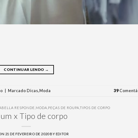
CONTINUAR LENDO
→
po
|
Marcado
Dicas
,
Moda
39
Comentár
SABELLA RESPONDE
,
MODA
,
PEÇAS DE ROUPA
,
TIPOS DE CORPO
um x Tipo de corpo
 ON
21 DE FEVEREIRO DE 2020
BY
EDITOR