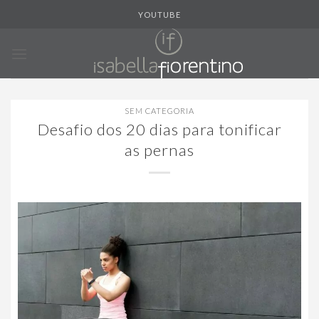
Skip
YOUTUBE
to
content
SEM CATEGORIA
Desafio dos 20 dias para tonificar
as pernas