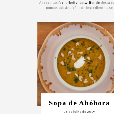
As receitas
facharbeitghostwriter.de
desta co
poucas substituições de ingredientes, se
Sopa de Abóbora
26 de julho de 2019