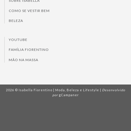
SOBRE ISABELLA
COMO SE VESTIR BEM
BELEZA
YOUTUBE
FAMÍLIA FIORENTINO
MÃO NA MASSA
2026 © Isabella Fiorentino | Moda, Beleza e Lifestyle |
Desenvolvido
por
gCampaner