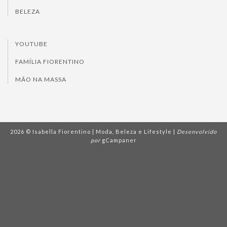
BELEZA
YOUTUBE
FAMÍLIA FIORENTINO
MÃO NA MASSA
2026 © Isabella Fiorentino | Moda, Beleza e Lifestyle |
Desenvolvido
por
gCampaner