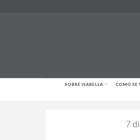
Skip
to
content
SOBRE ISABELLA
COMO SE 
7 di