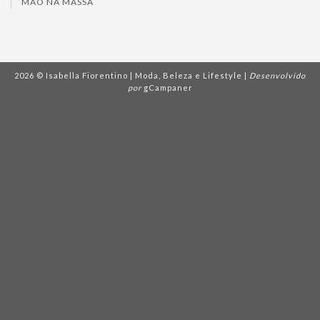
MÃO NA MASSA
2026 © Isabella Fiorentino | Moda, Beleza e Lifestyle |
Desenvolvido
por
gCampaner