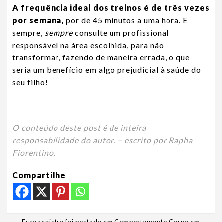
A frequência ideal dos treinos é de três vezes
por semana,
por de 45 minutos a uma hora. E
sempre,
sempre
consulte um profissional
responsável na área escolhida, para não
transformar, fazendo de maneira errada, o que
seria um benefício em algo prejudicial à saúde do
seu filho!
O conteúdo deste post é de inteira
responsabilidade do autor. – escrito por Rapha
Fiorentino.
Compartilhe
Esse registro foi postado em
Comportamento
,
Corpo em