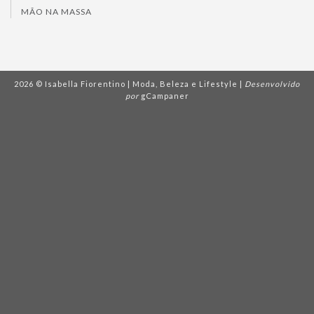
MÃO NA MASSA
2026 © Isabella Fiorentino | Moda, Beleza e Lifestyle |
Desenvolvido
por
gCampaner