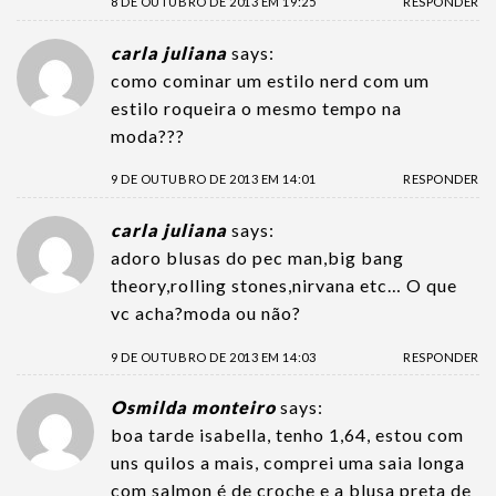
8 DE OUTUBRO DE 2013 EM 19:25
RESPONDER
carla juliana
says:
como cominar um estilo nerd com um
estilo roqueira o mesmo tempo na
moda???
9 DE OUTUBRO DE 2013 EM 14:01
RESPONDER
carla juliana
says:
adoro blusas do pec man,big bang
theory,rolling stones,nirvana etc… O que
vc acha?moda ou não?
9 DE OUTUBRO DE 2013 EM 14:03
RESPONDER
Osmilda monteiro
says:
boa tarde isabella, tenho 1,64, estou com
uns quilos a mais, comprei uma saia longa
com salmon é de croche e a blusa preta de