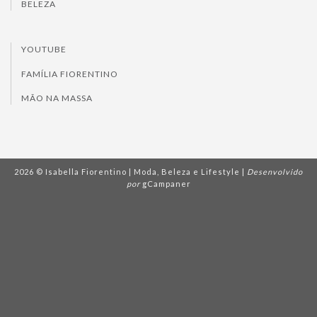
BELEZA
YOUTUBE
FAMÍLIA FIORENTINO
MÃO NA MASSA
2026 © Isabella Fiorentino | Moda, Beleza e Lifestyle |
Desenvolvido
por
gCampaner