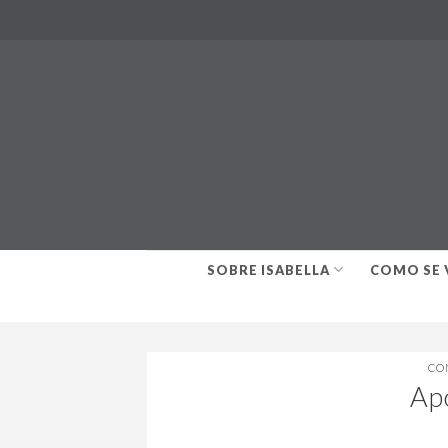
Skip
to
content
SOBRE ISABELLA
COMO SE 
CO
Ap