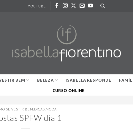
YOUTUBE
VESTIR BEM
BELEZA
ISABELLA RESPONDE
FAMÍL
CURSO ONLINE
MO SE VESTIR BEM
,
DICAS
,
MODA
ostas SPFW dia 1