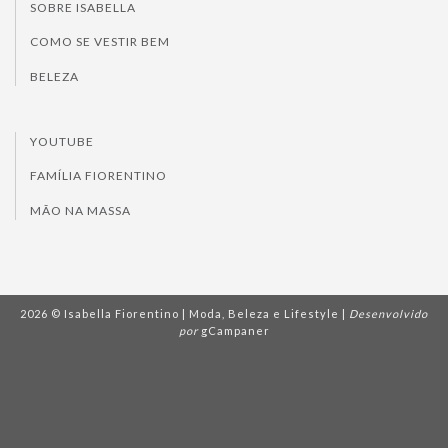
SOBRE ISABELLA
COMO SE VESTIR BEM
BELEZA
YOUTUBE
FAMÍLIA FIORENTINO
MÃO NA MASSA
2026 © Isabella Fiorentino | Moda, Beleza e Lifestyle |
Desenvolvido
por
gCampaner