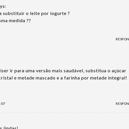
ys:
 substituir o leite por iogurte ?
esma medida ??
RESPO
uiser ir para uma versão mais saudável, substitua o açúcar
ristal e metade mascado e a farinha por metade integral!
:07
RESPO
s lindas!