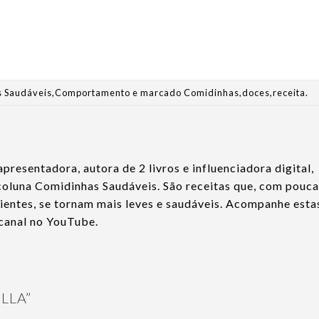
 Saudáveis
,
Comportamento
e marcado
Comidinhas
,
doces
,
receita
.
apresentadora, autora de 2 livros e influenciadora digital,
 coluna Comidinhas Saudáveis. São receitas que, com pouc
dientes, se tornam mais leves e saudáveis. Acompanhe esta
 canal no YouTube.
ELLA
”