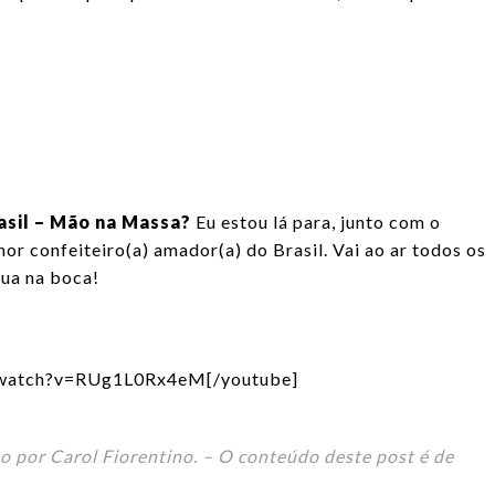
sil – Mão na Massa?
Eu estou lá para, junto com o
hor confeiteiro(a) amador(a) do Brasil. Vai ao ar todos os
gua na boca!
/watch?v=RUg1L0Rx4eM[/youtube]
o por Carol Fiorentino. – O conteúdo deste post é de