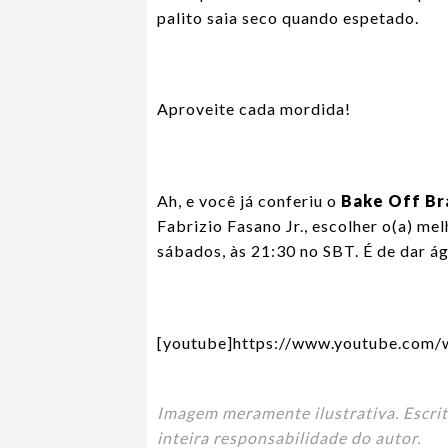
palito saia seco quando espetado.
Aproveite cada mordida!
Ah, e você já conferiu o
Bake Off Bra
Fabrizio Fasano Jr., escolher o(a) mel
sábados, às 21:30 no SBT. É de dar á
[youtube]https://www.youtube.com
Imagem meramente ilustrativa. Escrit
inteira responsabilidade do autor.