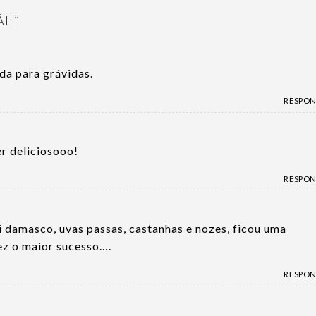
ÃE
”
a para grávidas.
RESPO
r deliciosooo!
RESPO
 damasco, uvas passas, castanhas e nozes, ficou uma
fez o maior sucesso….
RESPO