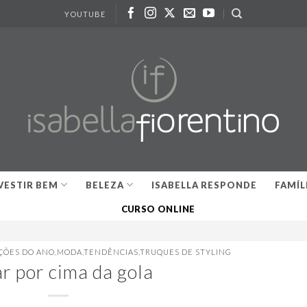
YOUTUBE
VESTIR BEM
BELEZA
ISABELLA RESPONDE
FAMÍL
CURSO ONLINE
ÇÕES DO ANO
,
MODA
,
TENDÊNCIAS
,
TRUQUES DE STYLING
r por cima da gola