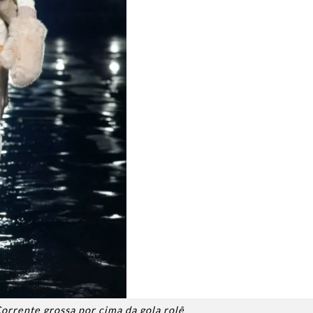
orrente grossa por cima da gola rolê