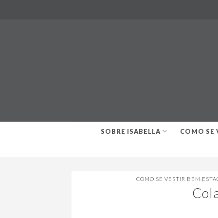
Skip
to
content
SOBRE ISABELLA
COMO SE 
COMO SE VESTIR BEM
,
ESTA
Cola