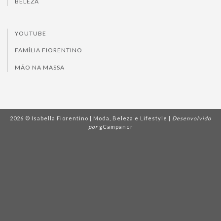
BELEZA
YOUTUBE
FAMÍLIA FIORENTINO
MÃO NA MASSA
2026 © Isabella Fiorentino | Moda, Beleza e Lifestyle |
Desenvolvido
por
gCampaner