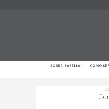
Skip
to
content
SOBRE ISABELLA
COMO SE 
CO
Cor