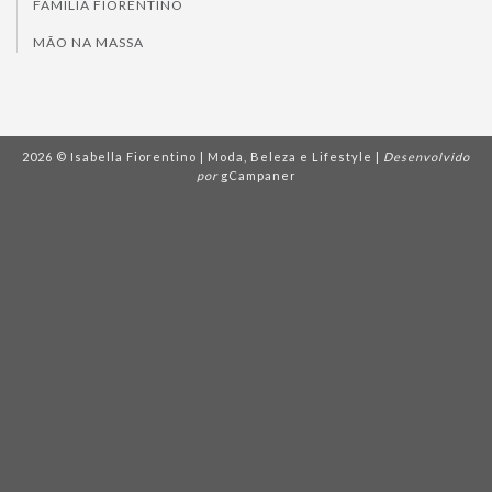
FAMÍLIA FIORENTINO
MÃO NA MASSA
2026 © Isabella Fiorentino | Moda, Beleza e Lifestyle |
Desenvolvido
por
gCampaner