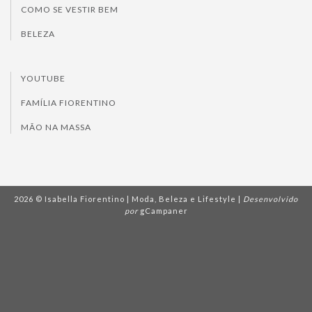
COMO SE VESTIR BEM
BELEZA
YOUTUBE
FAMÍLIA FIORENTINO
MÃO NA MASSA
2026 © Isabella Fiorentino | Moda, Beleza e Lifestyle |
Desenvolvido
por
gCampaner