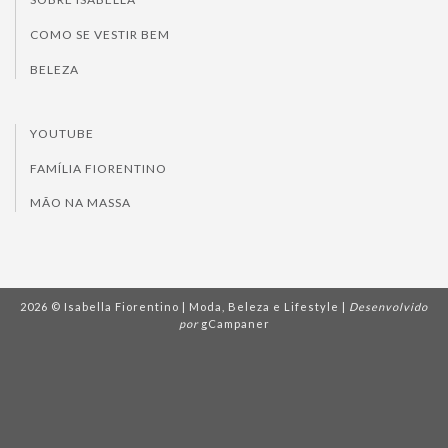
COMO SE VESTIR BEM
BELEZA
YOUTUBE
FAMÍLIA FIORENTINO
MÃO NA MASSA
2026 © Isabella Fiorentino | Moda, Beleza e Lifestyle |
Desenvolvido
por
gCampaner