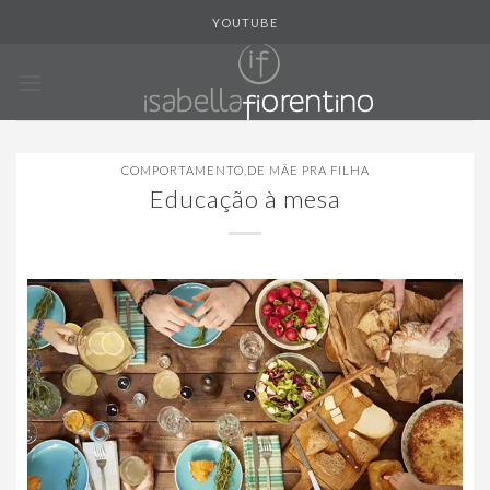
Skip
YOUTUBE
to
content
COMPORTAMENTO
,
DE MÃE PRA FILHA
Educação à mesa