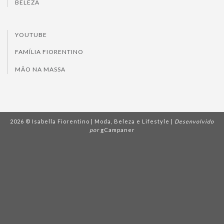
BELEZA
YOUTUBE
FAMÍLIA FIORENTINO
MÃO NA MASSA
2026 © Isabella Fiorentino | Moda, Beleza e Lifestyle |
Desenvolvido
por
gCampaner