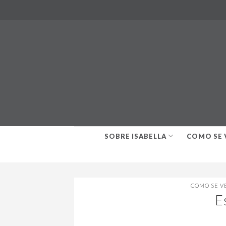
Skip
to
content
SOBRE ISABELLA
COMO SE 
COMO SE V
E