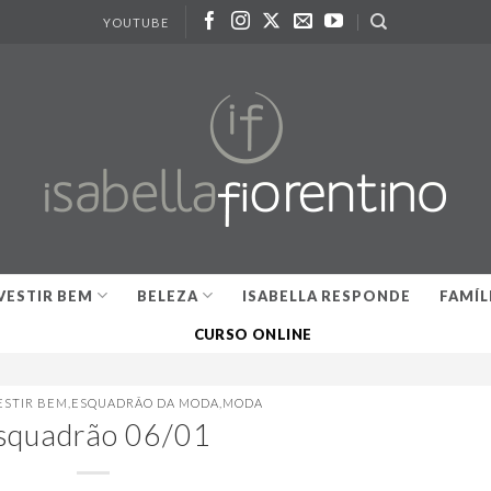
YOUTUBE
VESTIR BEM
BELEZA
ISABELLA RESPONDE
FAMÍL
CURSO ONLINE
ESTIR BEM
,
ESQUADRÃO DA MODA
,
MODA
squadrão 06/01