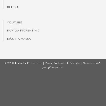
BELEZA
YOUTUBE
FAMÍLIA FIORENTINO
MÃO NA MASSA
2026 © Isabella Fiorentino | Moda, Beleza e Lifestyle |
Desenvolvido
por
gCampaner