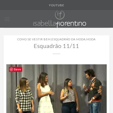
Skip
YOUTUBE
to
content
COMO SE VESTIR BEM
,
ESQUADRÃO DA MODA
,
MODA
Esquadrão 11/11
Save