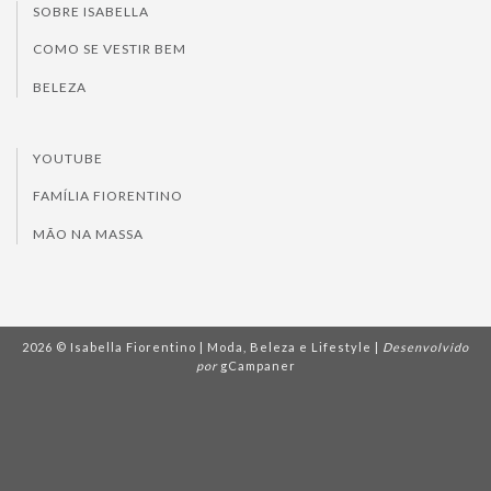
SOBRE ISABELLA
COMO SE VESTIR BEM
BELEZA
YOUTUBE
FAMÍLIA FIORENTINO
MÃO NA MASSA
2026 © Isabella Fiorentino | Moda, Beleza e Lifestyle |
Desenvolvido
por
gCampaner