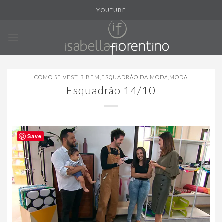
Skip
YOUTUBE
to
content
COMO SE VESTIR BEM
,
ESQUADRÃO DA MODA
,
MODA
Esquadrão 14/10
Save