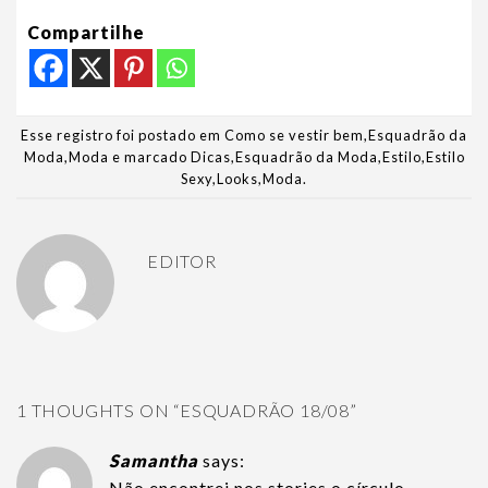
Compartilhe
Esse registro foi postado em
Como se vestir bem
,
Esquadrão da
Moda
,
Moda
e marcado
Dicas
,
Esquadrão da Moda
,
Estilo
,
Estilo
Sexy
,
Looks
,
Moda
.
EDITOR
1 THOUGHTS ON “
ESQUADRÃO 18/08
”
Samantha
says:
Não encontrei nos stories o círculo