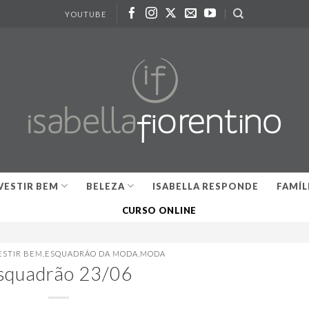
YOUTUBE
VESTIR BEM
BELEZA
ISABELLA RESPONDE
FAMÍL
CURSO ONLINE
ESTIR BEM
,
ESQUADRÃO DA MODA
,
MODA
squadrão 23/06