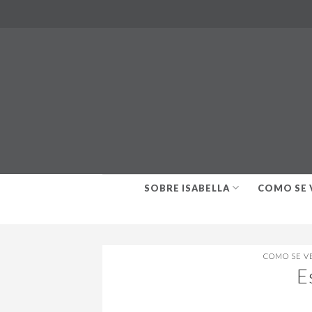
Skip
to
content
SOBRE ISABELLA
COMO SE 
COMO SE V
E