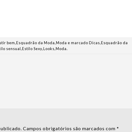
stir bem
,
Esquadrão da Moda
,
Moda
e marcado
Dicas
,
Esquadrão da
tilo sensual
,
Estilo Sexy
,
Looks
,
Moda
.
publicado.
Campos obrigatórios são marcados com
*