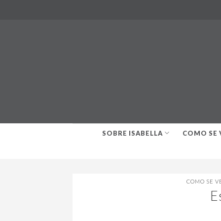
Skip
to
content
SOBRE ISABELLA
COMO SE 
COMO SE V
E