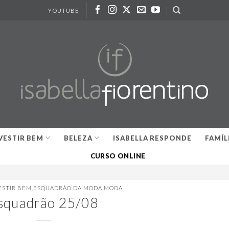
YOUTUBE
VESTIR BEM
BELEZA
ISABELLA RESPONDE
FAMÍL
CURSO ONLINE
ESTIR BEM
,
ESQUADRÃO DA MODA
,
MODA
squadrão 25/08