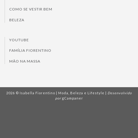
COMO SE VESTIR BEM
BELEZA
YOUTUBE
FAMÍLIA FIORENTINO
MÃO NA MASSA
2026 © Isabella Fiorentino | Moda, Beleza e Lifestyle |
Desenvolvido
por
gCampaner