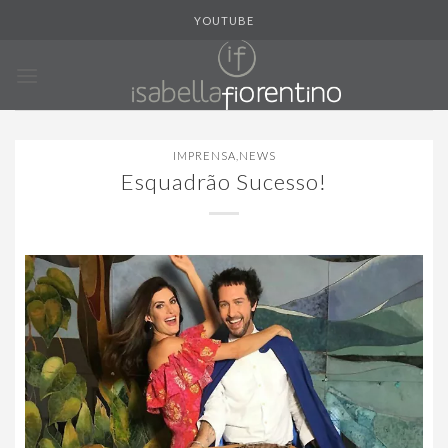
Skip
YOUTUBE
to
content
IMPRENSA
,
NEWS
Esquadrão Sucesso!