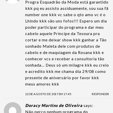
Progra Esquadrão da Moda está garantido
kkk pq eu assisto assiduamente, sou sua fã
number one kkk vc sabe o qto amo vc é o
Lhindo kkk são uns fofos!!! Espero um dia
poder participar do programa e dar meu
cabelo aquele Príncipe da Tesoura pra
cortar e me deixar show kkk ganhar a Tão
sonhado Maleta dele com produtos de
cabelo e de maquiagem da Rosana kkk e
conhecer vcs e receber a consultoria tão
sonhada… Deus só um milagre kkk eu creio
e acredito kkk me chama dia 29/08 como
presente de aniversário por favor kkk
meus amores kkk
22 DE AGOSTO DE 2017 EM 17:45
RESPONDER
Doracy Martins de Oliveira
says:
Não perco nenhum programa do