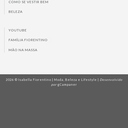
COMO SE VESTIR BEM
BELEZA
YOUTUBE
FAMÍLIA FIORENTINO
MÃO NA MASSA
2026 © Isabella Fiorentino | Moda, Beleza e Lifestyle |
Desenvolvido
por
gCampaner