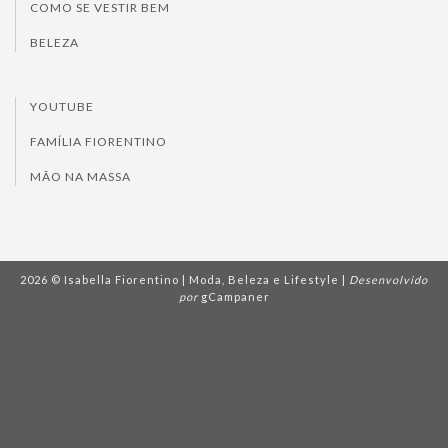
COMO SE VESTIR BEM
BELEZA
YOUTUBE
FAMÍLIA FIORENTINO
MÃO NA MASSA
2026 © Isabella Fiorentino | Moda, Beleza e Lifestyle |
Desenvolvido
por
gCampaner