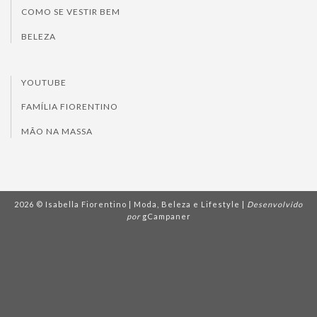
COMO SE VESTIR BEM
BELEZA
YOUTUBE
FAMÍLIA FIORENTINO
MÃO NA MASSA
2026 © Isabella Fiorentino | Moda, Beleza e Lifestyle |
Desenvolvido
por
gCampaner