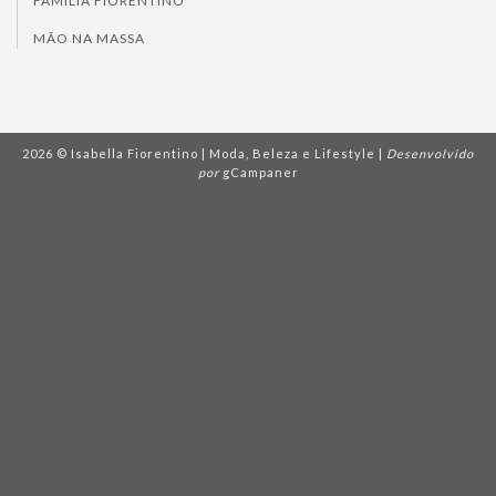
FAMÍLIA FIORENTINO
MÃO NA MASSA
2026 © Isabella Fiorentino | Moda, Beleza e Lifestyle |
Desenvolvido
por
gCampaner