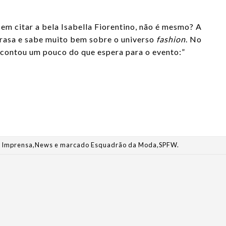
em citar a bela Isabella Fiorentino, não é mesmo? A
rrasa
e sabe muito bem sobre o universo
fashion
. No
a contou um pouco do que espera para o evento:”
m
Imprensa
,
News
e marcado
Esquadrão da Moda
,
SPFW
.