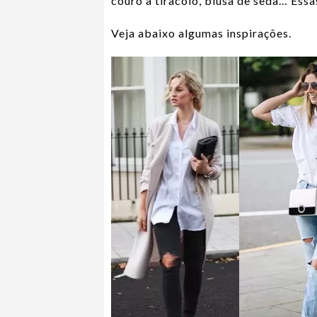
couro a tiracolo, blusa de seda… Essa
Veja abaixo algumas inspirações.