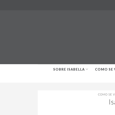
Skip
to
content
SOBRE ISABELLA
COMO SE 
COMO SE 
I