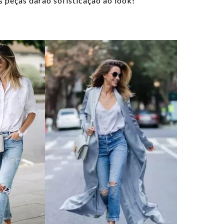
s peças darão sofisticação ao look!