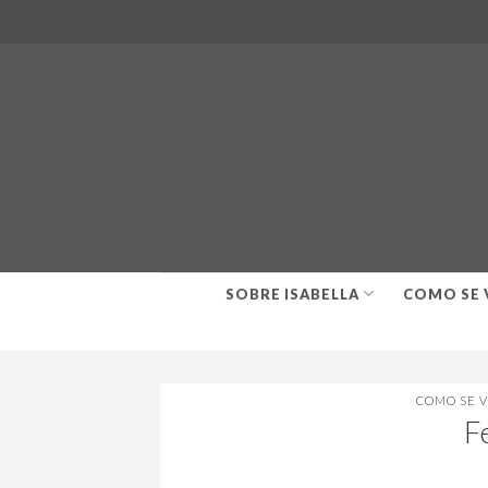
Skip
to
content
SOBRE ISABELLA
COMO SE 
COMO SE 
F