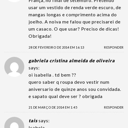
França, no final de setembro. Pretendo
usar um vestido de renda verde escuro, de
mangas longas e comprimento acima do
joelho. A noiva me falou que precisarei de
um casaco. O que usar? Preciso de dicas!
Obrigada!
28 DE FEVEREIRO DE 2014 EM 16:13
RESPONDER
gabriela cristina almeida de oliveira
says:
oi isabella . td bem ??
quero saber q roupa devo vestir num
aniversario de quinze anos sou convidada.
e sapato qual deve ser ? obrigada
21 DE MARÇO DE 2014 EM 1:45
RESPONDER
tais
says:
Isabela…