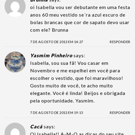
oi Isabella vou ser debutante em uma festa
anos 60 meu vestido se´ra azul escuro de
bolas brancas que cor de sapato devo usar
com ele? Brunna
7 DE AGOSTO DE 2013 EM 14:27
RESPONDER
Yasmim Pinheiro
says:
Isabella, sou sua fã! Vou casar em
Novembro e me espelhei em você para
escolher o vestido, que foi maravilhoso!
Gosto muito de você, te acho muito
elegante. Você é linda! Beijos e obrigada
pela oportunidade. Yasmim.
7 DE AGOSTO DE 2013 EM 19:15
RESPONDER
Cacá
says:
Oi Isabella!! A-M-O as dicas do seu site,