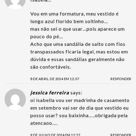
Vou em uma formatura, meu vestido é
longo azul florido bem soltinho…
mas não sei o que usar…pois aparece um
pouco do pé…
Acho que uma sandália de salto com fios
transpassados ficaria legal, mas estou em
dúvida e essas sandálias geralmente não
são confortáveis.
8 DE ABRIL DE 2014 EM 12:37
RESPONDER
jessica ferreira
says:
oi isabella vou ser madrinha de casamento
em setembro vai ser de dia que vestido eu
posso usar? sou baixinha…..obrigada pela
atencaoo….
9 DE JULHO DE 2014 EM 12:57
RESPONDER