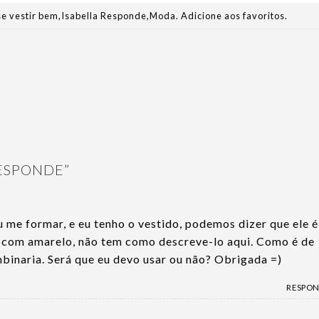
e vestir bem
,
Isabella Responde
,
Moda
.
Adicione aos favoritos
.
RESPONDE
”
u me formar, e eu tenho o vestido, podemos dizer que ele é
a com amarelo, não tem como descreve-lo aqui. Como é de
binaria. Será que eu devo usar ou não? Obrigada =)
RESPO