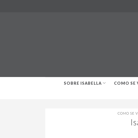
Skip
to
content
SOBRE ISABELLA
COMO SE 
COMO SE 
I