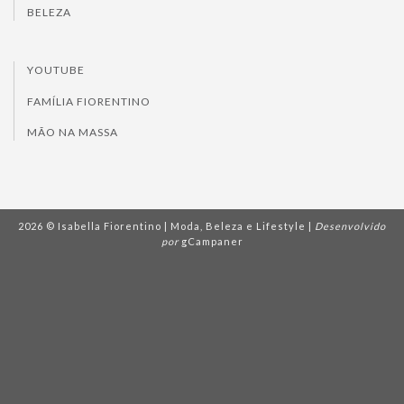
BELEZA
YOUTUBE
FAMÍLIA FIORENTINO
MÃO NA MASSA
2026 © Isabella Fiorentino | Moda, Beleza e Lifestyle |
Desenvolvido
por
gCampaner