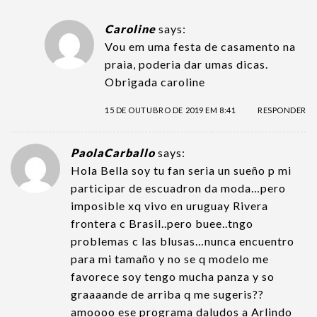
Caroline
says:
Vou em uma festa de casamento na
praia, poderia dar umas dicas.
Obrigada caroline
15 DE OUTUBRO DE 2019 EM 8:41
RESPONDER
PaolaCarballo
says:
Hola Bella soy tu fan seria un sueño p mi
participar de escuadron da moda…pero
imposible xq vivo en uruguay Rivera
frontera c Brasil..pero buee..tngo
problemas c las blusas…nunca encuentro
para mi tamaño y no se q modelo me
favorece soy tengo mucha panza y so
graaaande de arriba q me sugeris??
amoooo ese programa daludos a Arlindo