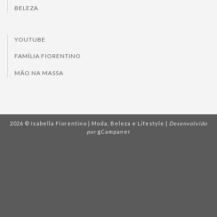
BELEZA
YOUTUBE
FAMÍLIA FIORENTINO
MÃO NA MASSA
2026 © Isabella Fiorentino | Moda, Beleza e Lifestyle |
Desenvolvido
por
gCampaner