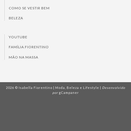
COMO SE VESTIR BEM
BELEZA
YOUTUBE
FAMÍLIA FIORENTINO
MÃO NA MASSA
2026 © Isabella Fiorentino | Moda, Beleza e Lifestyle |
Desenvolvido
por
gCampaner