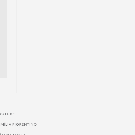
OUTUBE
AMÍLIA FIORENTINO
ÃO NA MASSA