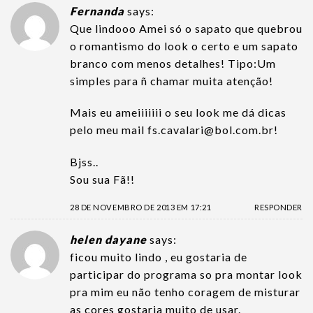
Fernanda
says:
Que lindooo Amei só o sapato que quebrou
o romantismo do look o certo e um sapato
branco com menos detalhes! Tipo:Um
simples para ñ chamar muita atenção!
Mais eu ameiiiiiii o seu look me dá dicas
pelo meu mail
fs.cavalari@bol.com.br
!
Bjss..
Sou sua Fã!!
28 DE NOVEMBRO DE 2013 EM 17:21
RESPONDER
helen dayane
says:
ficou muito lindo , eu gostaria de
participar do programa so pra montar look
pra mim eu não tenho coragem de misturar
as cores gostaria muito de usar.