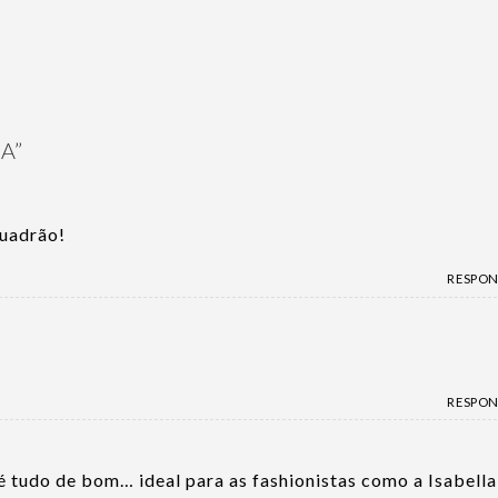
IA
”
quadrão!
RESPO
RESPO
 tudo de bom… ideal para as fashionistas como a Isabella