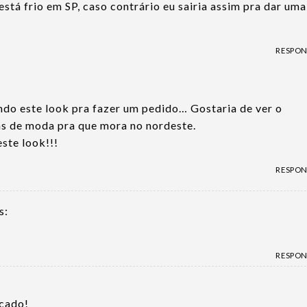
está frio em SP, caso contrário eu sairia assim pra dar uma
RESPO
ando este look pra fazer um pedido… Gostaria de ver o
s de moda pra que mora no nordeste.
este look!!!
RESPO
s:
RESPO
icado!