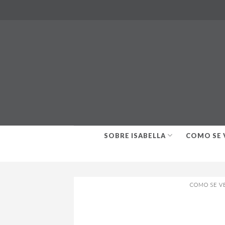
Skip
to
content
SOBRE ISABELLA
COMO SE 
COMO SE V