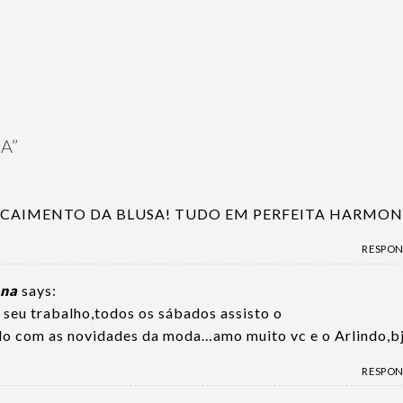
IA
”
 CAIMENTO DA BLUSA! TUDO EM PERFEITA HARMON
RESPO
ana
says:
 seu trabalho,todos os sábados assisto o
do com as novidades da moda…amo muito vc e o Arlindo,b
RESPO