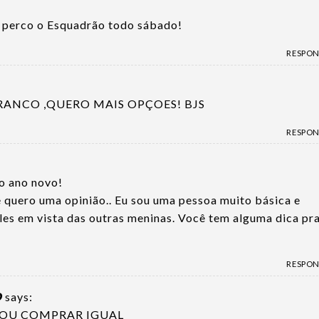
 perco o Esquadrão todo sábado!
RESPO
ANCO ,QUERO MAIS OPÇOES! BJS
RESPO
ro ano novo!
 e quero uma opinião.. Eu sou uma pessoa muito básica e
es em vista das outras meninas. Você tem alguma dica pr
RESPO
O
says:
VOU COMPRAR IGUAL