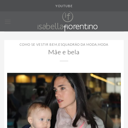
Skip
YOUTUBE
to
content
COMO SE VESTIR BEM
,
ESQUADRÃO DA MODA
,
MODA
Mãe e bela