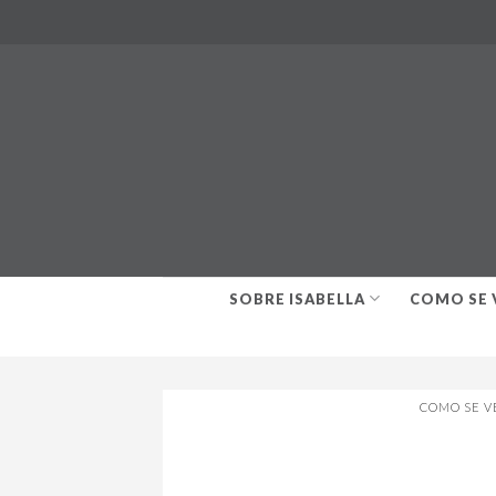
Skip
to
content
SOBRE ISABELLA
COMO SE 
COMO SE V