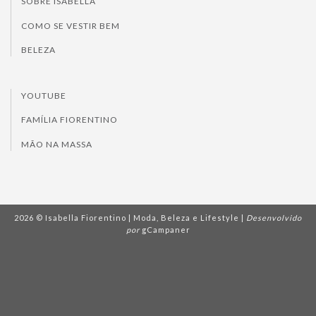
SOBRE ISABELLA
COMO SE VESTIR BEM
BELEZA
YOUTUBE
FAMÍLIA FIORENTINO
MÃO NA MASSA
2026 © Isabella Fiorentino | Moda, Beleza e Lifestyle |
Desenvolvido
por
gCampaner